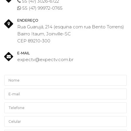
55 (47) 3026-6722
55 (47) 99972-0765
ENDEREÇO
Rua Guarujá, 214 (esquina com rua Bento Torrens)
Bairro Itaum, Joinville-SC
CEP 89210-300
E-MAIL
expectv@expectv.com.br